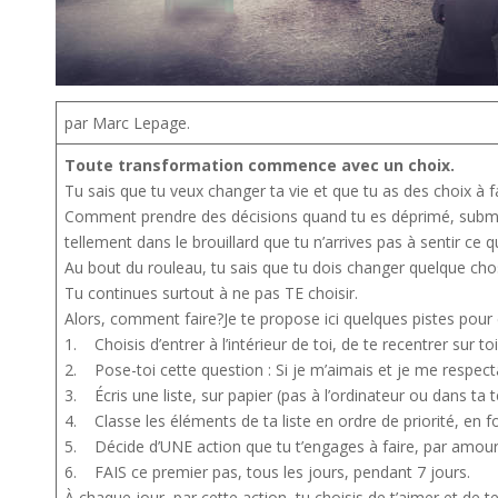
par Marc Lepage.
Toute transformation commence avec un choix.
Tu sais que tu veux changer ta vie et que tu as des choix à fai
Comment prendre des décisions quand tu es déprimé, subme
tellement dans le brouillard que tu n’arrives pas à sentir ce
Au bout du rouleau, tu sais que tu dois changer quelque chose
Tu continues surtout à ne pas TE choisir.
Alors, comment faire?Je te propose ici quelques pistes pou
1. Choisis d’entrer à l’intérieur de toi, de te recentrer sur to
2. Pose-toi cette question : Si je m’aimais et je me respect
3. Écris une liste, sur papier (pas à l’ordinateur ou dans ta t
4. Classe les éléments de ta liste en ordre de priorité, en fo
5. Décide d’UNE action que tu t’engages à faire, par amour 
6. FAIS ce premier pas, tous les jours, pendant 7 jours.
À chaque jour, par cette action, tu choisis de t’aimer et de 