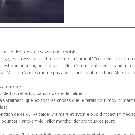
re. Le défi, c’est de savoir quoi choisir.
rgé, en stress constant, ou même en burnout?Comment choisir quan
 qui est bon pour toi, où tu devrais aller. Comment décider quand tu t
. Mais tu n’arrives même pas à voir quels sont tes choix. Alors tu con
r commencer.
i. Médite, réfléchis, dans la paix et le calme.
ais vraiment, quelles sont les choses que je ferais pour moi, ici main
ête).
nction de ce qui va t’aider vraiment et avoir le plus d’impact immédiat
pour toi. Par exemple : aller marcher dehors tous les jours.
te respecter. Tu vas sortir de ton engourdissement et de ta zone de con