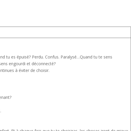
d tu es épuisé? Perdu. Confus. Paralysé…Quand tu te sens
e sens engourdi et déconnecté?
tinues à éviter de choisir.
tenant?
.
fort. Et à chaque fois que tu te choisiras, les choses iront de mieux