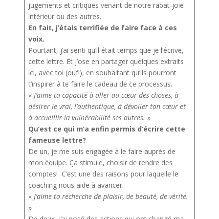
jugements et critiques venant de notre rabat-joie
intérieur ou des autres.
En fait, j’étais terrifiée de faire face à ces
voix.
Pourtant, j’ai senti qu’il était temps que je l’écrive,
cette lettre. Et j’ose en partager quelques extraits
ici, avec toi (ouf!), en souhaitant qu’ils pourront
t’inspirer à te faire le cadeau de ce processus.
«
J’aime ta capacité à aller au cœur des choses, à
désirer le vrai, l’authentique, à dévoiler ton cœur et
à accueillir la vulnérabilité ses autres.
»
Qu’est ce qui m’a enfin permis d’écrire cette
fameuse lettre?
De un, je me suis engagée à le faire auprès de
mon équipe. Ça stimule, choisir de rendre des
comptes! C’est une des raisons pour laquelle le
coaching nous aide à avancer.
«
J’aime ta recherche de plaisir, de beauté, de vérité.
»
De deux, j’ai posé des actions qui ont changé ma