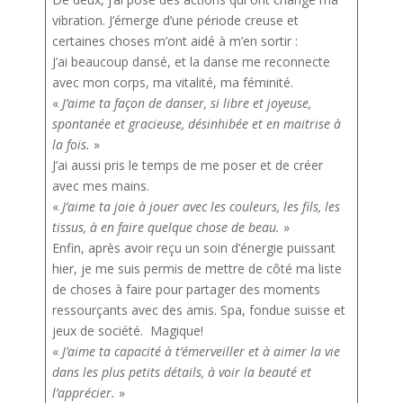
vibration. J’émerge d’une période creuse et
certaines choses m’ont aidé à m’en sortir :
J’ai beaucoup dansé, et la danse me reconnecte
avec mon corps, ma vitalité, ma féminité.
«
J’aime ta façon de danser, si libre et joyeuse,
spontanée et gracieuse, désinhibée et en maitrise à
la fois.
»
J’ai aussi pris le temps de me poser et de créer
avec mes mains.
«
J’aime ta joie à jouer avec les couleurs, les fils, les
tissus, à en faire quelque chose de beau.
»
Enfin, après avoir reçu un soin d’énergie puissant
hier, je me suis permis de mettre de côté ma liste
de choses à faire pour partager des moments
ressourçants avec des amis. Spa, fondue suisse et
jeux de société. Magique!
«
J’aime ta capacité à t’émerveiller et à aimer la vie
dans les plus petits détails, à voir la beauté et
l’apprécier.
»