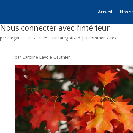
Accueil
Nos se
Nous connecter avec l’intérieur
par
cargau
|
Oct 2, 2025
|
Uncategorized
|
0 commentaires
par Caroline Lavoie-Gauthier