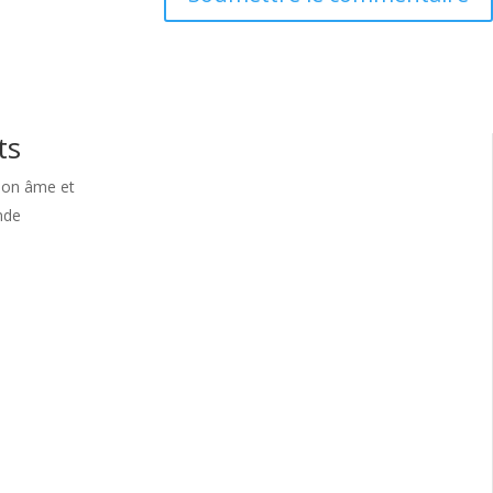
ts
 mon âme et
nde