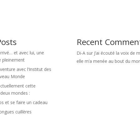
Posts
Recent Commen
arrivé… et avec lui, une
Di-A
sur
J’ai écouté la voix de
re pleinement
elle m’a menée au bout du mo
enture avec l’Institut des
ouveau Monde
ctuellement cette
e deux mondes :
aos et se faire un cadeau
longues cuillères