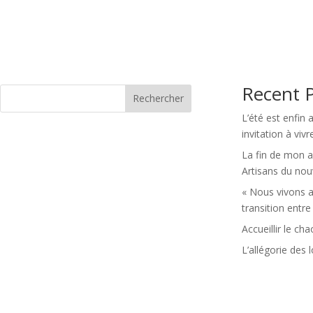
Recent 
Rechercher
L’été est enfin 
invitation à viv
La fin de mon av
Artisans du n
« Nous vivons a
transition entr
Accueillir le ch
L’allégorie des 